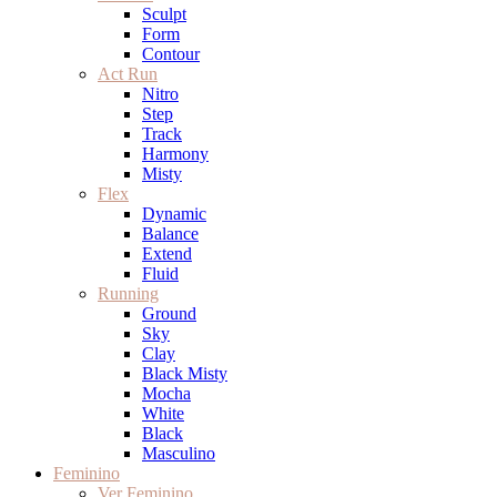
Sculpt
Form
Contour
Act Run
Nitro
Step
Track
Harmony
Misty
Flex
Dynamic
Balance
Extend
Fluid
Running
Ground
Sky
Clay
Black Misty
Mocha
White
Black
Masculino
Feminino
Ver Feminino