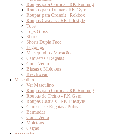
Roupas para Corrida - RK Running
Roupas para Treinar - RK Gym
Roupas para Crossfit - Rokbox
Roupas Casuais - RK Lifestyle
Tops
Tops Gloss
Shorts
Shorts Dupla Face
Leggings
Macaquinho / Macacão
Camisetas / Regatas
Corta Vento
Blusas e Moletons
Beachwear
Masculino
Ver Masculino
Roupas para Corrida - RK Running
Roupas de Treino - RK Gym
Roupas Casuais - RK Lifestyle
Camisetas / Regatas / Polos
Bermudas
Corta Vento
Moletons
Calças
Acessórios