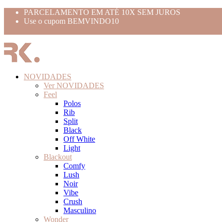
PARCELAMENTO EM ATÉ 10X SEM JUROS
Use o cupom BEMVINDO10
FRETE GRÁTIS ACIMA 399,99
NOVIDADES
Ver NOVIDADES
Feel
Polos
Rib
Split
Black
Off White
Light
Blackout
Comfy
Lush
Noir
Vibe
Crush
Masculino
Wonder