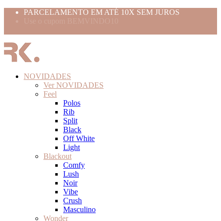
PARCELAMENTO EM ATÉ 10X SEM JUROS
Use o cupom BEMVINDO10
FRETE GRÁTIS ACIMA 399,99
NOVIDADES
Ver NOVIDADES
Feel
Polos
Rib
Split
Black
Off White
Light
Blackout
Comfy
Lush
Noir
Vibe
Crush
Masculino
Wonder