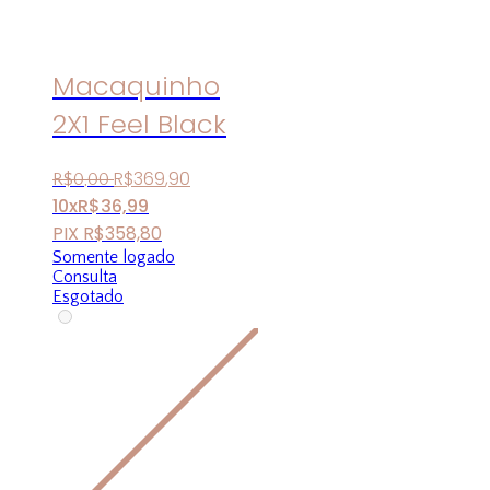
Macaquinho
2X1 Feel Black
R$
369
,
90
R$
0
,
00
10x
R$
36,99
PIX
R$
358,80
Somente logado
Consulta
Esgotado