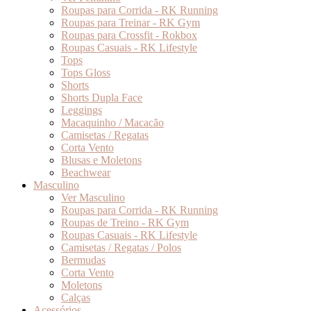
Roupas para Corrida - RK Running
Roupas para Treinar - RK Gym
Roupas para Crossfit - Rokbox
Roupas Casuais - RK Lifestyle
Tops
Tops Gloss
Shorts
Shorts Dupla Face
Leggings
Macaquinho / Macacão
Camisetas / Regatas
Corta Vento
Blusas e Moletons
Beachwear
Masculino
Ver Masculino
Roupas para Corrida - RK Running
Roupas de Treino - RK Gym
Roupas Casuais - RK Lifestyle
Camisetas / Regatas / Polos
Bermudas
Corta Vento
Moletons
Calças
Acessórios