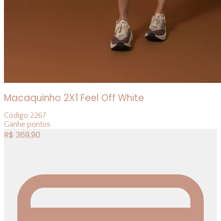
Macaquinho 2X1 Feel Off White
Código
2267
Ganhe
pontos
R$
369,90