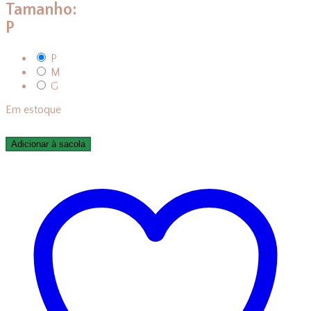
Tamanho:
P
P
M
G
Em estoque
Adicionar à sacola