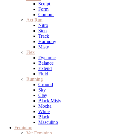
Sculpt
Form
Contour
Act Run
Nitro
Step
Track
Harmony
Misty
Flex
Dynamic
Balance
Extend
Fluid
Running
Ground
Sky
Clay
Black Misty
Mocha
White
Black
Masculino
Feminino
Ver Feminino