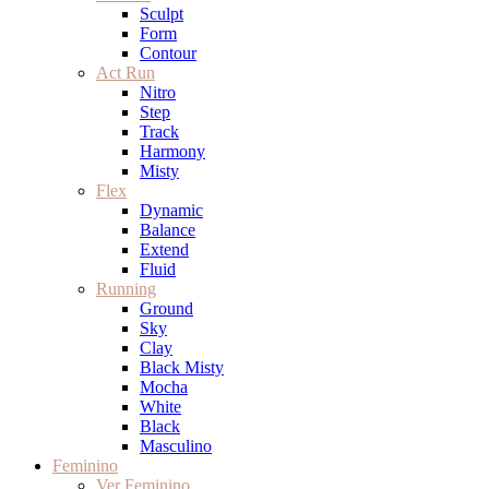
Sculpt
Form
Contour
Act Run
Nitro
Step
Track
Harmony
Misty
Flex
Dynamic
Balance
Extend
Fluid
Running
Ground
Sky
Clay
Black Misty
Mocha
White
Black
Masculino
Feminino
Ver Feminino