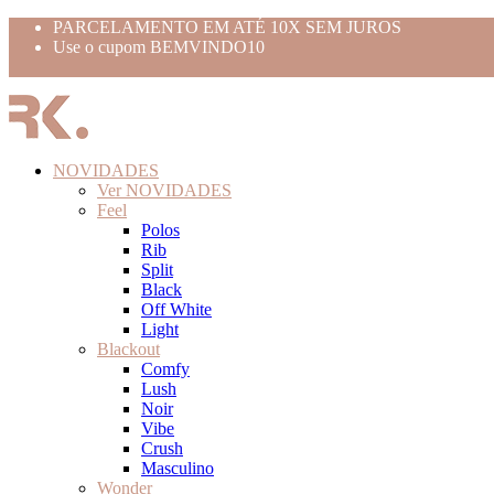
PARCELAMENTO EM ATÉ 10X SEM JUROS
Use o cupom BEMVINDO10
FRETE GRÁTIS ACIMA 399,99
NOVIDADES
Ver NOVIDADES
Feel
Polos
Rib
Split
Black
Off White
Light
Blackout
Comfy
Lush
Noir
Vibe
Crush
Masculino
Wonder