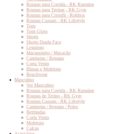
Roupas para Corrida - RK Running
Roupas para Treinar - RK Gym
Roupas para Crossfit - Rokbox
Roupas Casuais - RK Lifestyle
Tops
Tops Gloss
Shorts
Shorts Dupla Face
Leggings
Macaquinho / Macacão
Camisetas / Regatas
Corta Vento
Blusas e Moletons
Beachwear
Masculino
Ver Masculino
Roupas para Corrida - RK Running
Roupas de Treino - RK Gym
Roupas Casuais - RK Lifestyle
Camisetas / Regatas / Polos
Bermudas
Corta Vento
Moletons
Calças
Acessórios