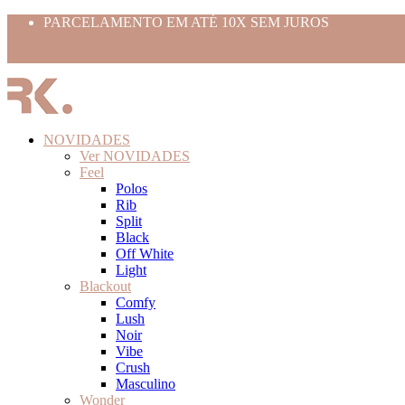
PARCELAMENTO EM ATÉ 10X SEM JUROS
Use o cupom BEMVINDO10
FRETE GRÁTIS ACIMA 399,99
NOVIDADES
Ver NOVIDADES
Feel
Polos
Rib
Split
Black
Off White
Light
Blackout
Comfy
Lush
Noir
Vibe
Crush
Masculino
Wonder