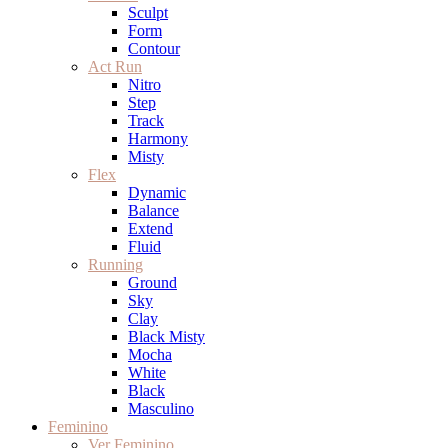
Sculpt
Form
Contour
Act Run
Nitro
Step
Track
Harmony
Misty
Flex
Dynamic
Balance
Extend
Fluid
Running
Ground
Sky
Clay
Black Misty
Mocha
White
Black
Masculino
Feminino
Ver Feminino