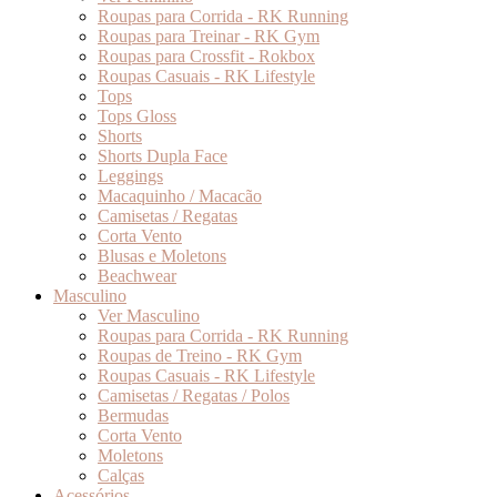
Roupas para Corrida - RK Running
Roupas para Treinar - RK Gym
Roupas para Crossfit - Rokbox
Roupas Casuais - RK Lifestyle
Tops
Tops Gloss
Shorts
Shorts Dupla Face
Leggings
Macaquinho / Macacão
Camisetas / Regatas
Corta Vento
Blusas e Moletons
Beachwear
Masculino
Ver Masculino
Roupas para Corrida - RK Running
Roupas de Treino - RK Gym
Roupas Casuais - RK Lifestyle
Camisetas / Regatas / Polos
Bermudas
Corta Vento
Moletons
Calças
Acessórios