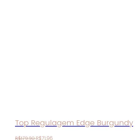
Top Regulagem Edge Burgundy
R$
71
,
96
R$
179
,
90