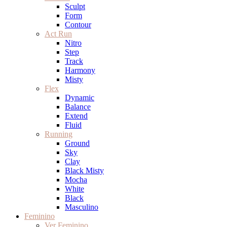
Sculpt
Form
Contour
Act Run
Nitro
Step
Track
Harmony
Misty
Flex
Dynamic
Balance
Extend
Fluid
Running
Ground
Sky
Clay
Black Misty
Mocha
White
Black
Masculino
Feminino
Ver Feminino