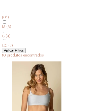
P
(1)
M
(3)
G
(4)
GG
(2)
Aplicar Filtros
10
produtos encontrados