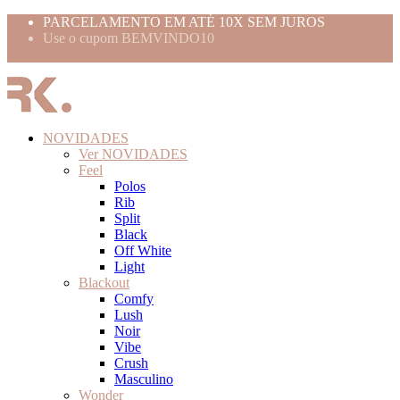
PARCELAMENTO EM ATÉ 10X SEM JUROS
Use o cupom BEMVINDO10
FRETE GRÁTIS ACIMA 399,99
NOVIDADES
Ver NOVIDADES
Feel
Polos
Rib
Split
Black
Off White
Light
Blackout
Comfy
Lush
Noir
Vibe
Crush
Masculino
Wonder