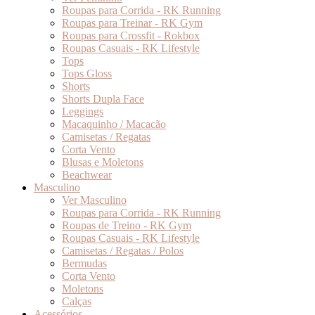
Roupas para Corrida - RK Running
Roupas para Treinar - RK Gym
Roupas para Crossfit - Rokbox
Roupas Casuais - RK Lifestyle
Tops
Tops Gloss
Shorts
Shorts Dupla Face
Leggings
Macaquinho / Macacão
Camisetas / Regatas
Corta Vento
Blusas e Moletons
Beachwear
Masculino
Ver Masculino
Roupas para Corrida - RK Running
Roupas de Treino - RK Gym
Roupas Casuais - RK Lifestyle
Camisetas / Regatas / Polos
Bermudas
Corta Vento
Moletons
Calças
Acessórios