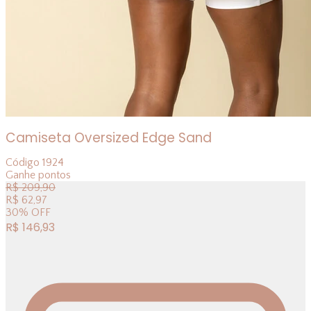
Camiseta Oversized Edge Sand
Código
1924
Ganhe
pontos
R$
209,90
R$
62,97
30
%
OFF
R$
146,93