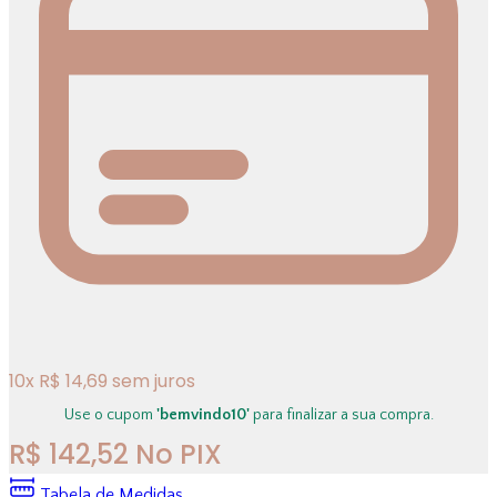
10
x
R$
14,69
sem juros
Use o cupom
'bemvindo10'
para finalizar a sua compra.
R$
142,52
No PIX
Tabela de Medidas