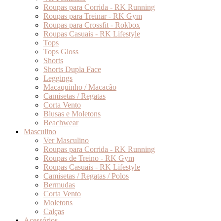
Roupas para Corrida - RK Running
Roupas para Treinar - RK Gym
Roupas para Crossfit - Rokbox
Roupas Casuais - RK Lifestyle
Tops
Tops Gloss
Shorts
Shorts Dupla Face
Leggings
Macaquinho / Macacão
Camisetas / Regatas
Corta Vento
Blusas e Moletons
Beachwear
Masculino
Ver Masculino
Roupas para Corrida - RK Running
Roupas de Treino - RK Gym
Roupas Casuais - RK Lifestyle
Camisetas / Regatas / Polos
Bermudas
Corta Vento
Moletons
Calças
Acessórios