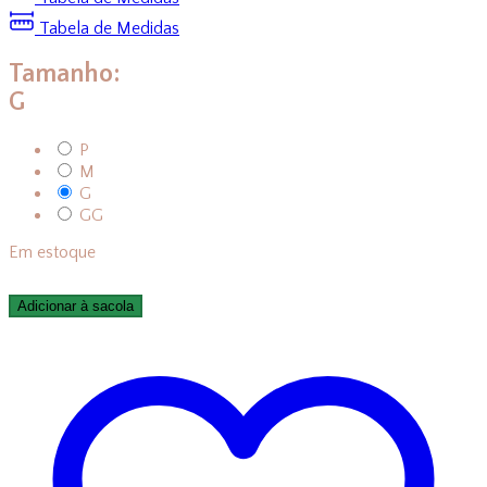
Tabela de Medidas
Tamanho:
G
P
M
G
GG
Em estoque
Adicionar à sacola