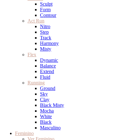
Sculpt
Form
Contour
Act Run
Nitro
Step
Track
Harmony
Misty
Flex
Dynamic
Balance
Extend
Fluid
Running
Ground
Sky
Clay
Black Misty
Mocha
White
Black
Masculino
Feminino
Ver Feminino