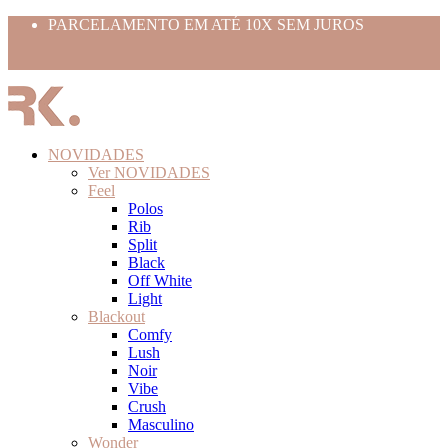
PARCELAMENTO EM ATÉ 10X SEM JUROS
Use o cupom BEMVINDO10
FRETE GRÁTIS ACIMA 399,99
NOVIDADES
Ver NOVIDADES
Feel
Polos
Rib
Split
Black
Off White
Light
Blackout
Comfy
Lush
Noir
Vibe
Crush
Masculino
Wonder