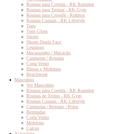
Roupas para Corrida - RK Running
Roupas para Treinar - RK Gym
Roupas para Crossfit - Rokbox
Roupas Casuais - RK Lifestyle
Tops
Tops Gloss
Shorts
Shorts Dupla Face
Leggings
Macaquinho / Macacão
Camisetas / Regatas
Corta Vento
Blusas e Moletons
Beachwear
Masculino
Ver Masculino
Roupas para Corrida - RK Running
Roupas de Treino - RK Gym
Roupas Casuais - RK Lifestyle
Camisetas / Regatas / Polos
Bermudas
Corta Vento
Moletons
Calças
Acessórios