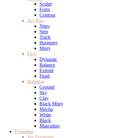
Sculpt
Form
Contour
Act Run
Nitro
Step
Track
Harmony
Misty
Flex
Dynamic
Balance
Extend
Fluid
Running
Ground
Sky
Clay
Black Misty
Mocha
White
Black
Masculino
Feminino
Ver Feminino