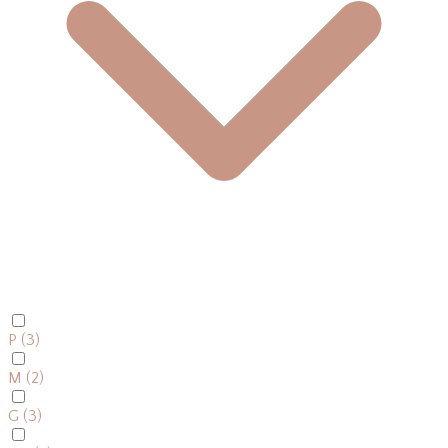
P
(3)
M
(2)
G
(3)