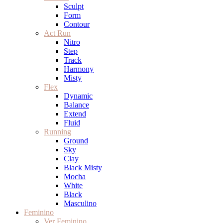
Sculpt
Form
Contour
Act Run
Nitro
Step
Track
Harmony
Misty
Flex
Dynamic
Balance
Extend
Fluid
Running
Ground
Sky
Clay
Black Misty
Mocha
White
Black
Masculino
Feminino
Ver Feminino