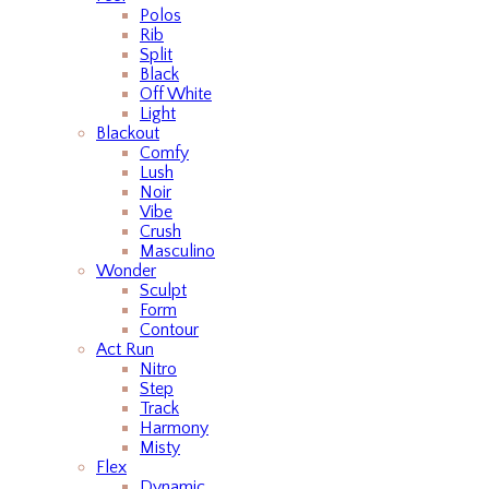
Polos
Rib
Split
Black
Off White
Light
Blackout
Comfy
Lush
Noir
Vibe
Crush
Masculino
Wonder
Sculpt
Form
Contour
Act Run
Nitro
Step
Track
Harmony
Misty
Flex
Dynamic