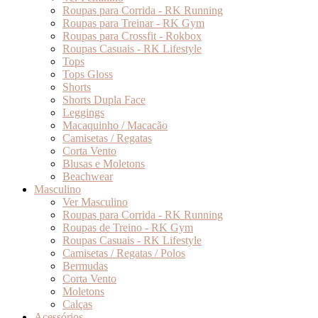
Roupas para Corrida - RK Running
Roupas para Treinar - RK Gym
Roupas para Crossfit - Rokbox
Roupas Casuais - RK Lifestyle
Tops
Tops Gloss
Shorts
Shorts Dupla Face
Leggings
Macaquinho / Macacão
Camisetas / Regatas
Corta Vento
Blusas e Moletons
Beachwear
Masculino
Ver Masculino
Roupas para Corrida - RK Running
Roupas de Treino - RK Gym
Roupas Casuais - RK Lifestyle
Camisetas / Regatas / Polos
Bermudas
Corta Vento
Moletons
Calças
Acessórios