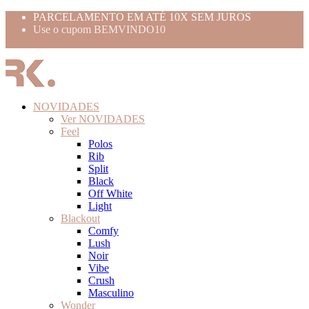
PARCELAMENTO EM ATÉ 10X SEM JUROS
Use o cupom BEMVINDO10
FRETE GRÁTIS ACIMA 399,99
NOVIDADES
Ver NOVIDADES
Feel
Polos
Rib
Split
Black
Off White
Light
Blackout
Comfy
Lush
Noir
Vibe
Crush
Masculino
Wonder