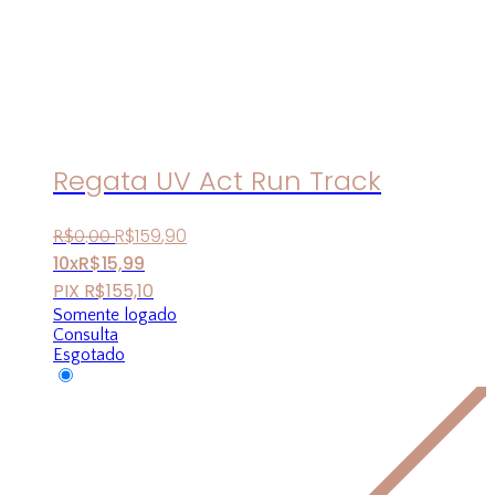
Regata UV Act Run Track
R$
159
,
90
R$
0
,
00
10x
R$
15,99
PIX
R$
155,10
Somente logado
Consulta
Esgotado