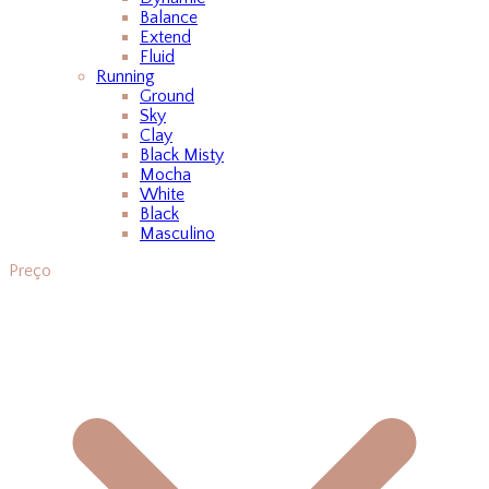
Balance
Extend
Fluid
Running
Ground
Sky
Clay
Black Misty
Mocha
White
Black
Masculino
Preço