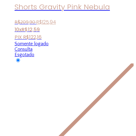
Shorts Gravity Pink Nebula
R$
125
,
94
R$
209
,
90
10x
R$
12,59
PIX
R$
122,16
Somente logado
Consulta
Esgotado