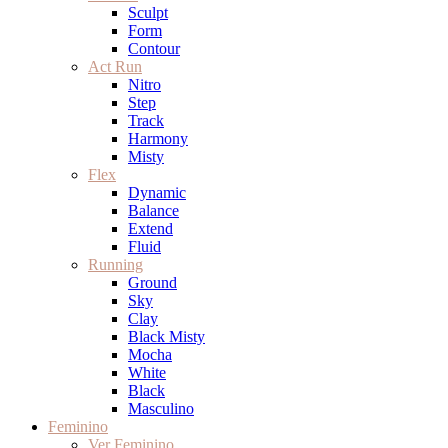
Sculpt
Form
Contour
Act Run
Nitro
Step
Track
Harmony
Misty
Flex
Dynamic
Balance
Extend
Fluid
Running
Ground
Sky
Clay
Black Misty
Mocha
White
Black
Masculino
Feminino
Ver Feminino