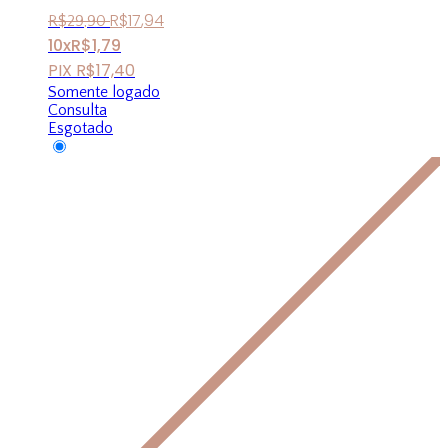
R$
17
,
94
R$
29
,
90
10x
R$
1,79
PIX
R$
17,40
Somente logado
Consulta
Esgotado