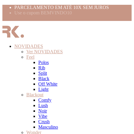
PARCELAMENTO EM ATÉ 10X SEM JUROS
Use o cupom BEMVINDO10
FRETE GRÁTIS ACIMA 399,99
NOVIDADES
Ver NOVIDADES
Feel
Polos
Rib
Split
Black
Off White
Light
Blackout
Comfy
Lush
Noir
Vibe
Crush
Masculino
Wonder