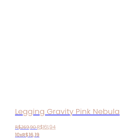
Legging Gravity Pink Nebula
R$
161
,
94
R$
269
,
90
10x
R$
16,19