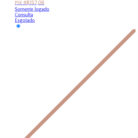
PIX
R$
157,08
Somente logado
Consulta
Esgotado