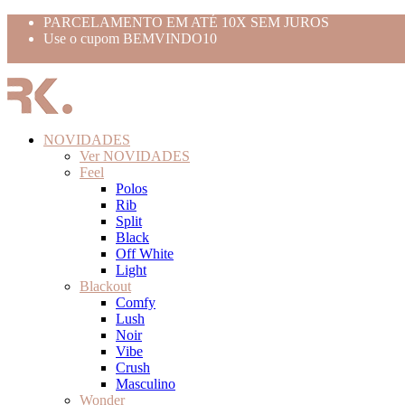
PARCELAMENTO EM ATÉ 10X SEM JUROS
Use o cupom BEMVINDO10
FRETE GRÁTIS ACIMA 399,99
NOVIDADES
Ver NOVIDADES
Feel
Polos
Rib
Split
Black
Off White
Light
Blackout
Comfy
Lush
Noir
Vibe
Crush
Masculino
Wonder