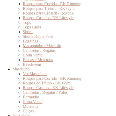
Roupas para Corrida - RK Running
Roupas para Treinar - RK Gym
Roupas para Crossfit - Rokbox
Roupas Casuais - RK Lifestyle
Tops
Tops Gloss
Shorts
Shorts Dupla Face
Leggings
Macaquinho / Macacão
Camisetas / Regatas
Corta Vento
Blusas e Moletons
Beachwear
Masculino
Ver Masculino
Roupas para Corrida - RK Running
Roupas de Treino - RK Gym
Roupas Casuais - RK Lifestyle
Camisetas / Regatas / Polos
Bermudas
Corta Vento
Moletons
Calças
Acessórios