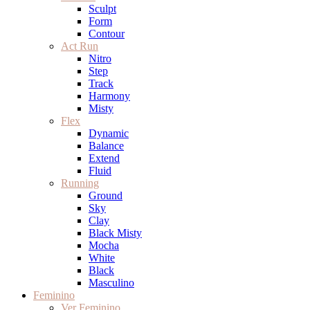
Sculpt
Form
Contour
Act Run
Nitro
Step
Track
Harmony
Misty
Flex
Dynamic
Balance
Extend
Fluid
Running
Ground
Sky
Clay
Black Misty
Mocha
White
Black
Masculino
Feminino
Ver Feminino