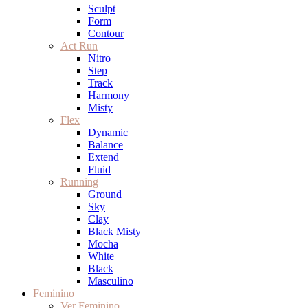
Sculpt
Form
Contour
Act Run
Nitro
Step
Track
Harmony
Misty
Flex
Dynamic
Balance
Extend
Fluid
Running
Ground
Sky
Clay
Black Misty
Mocha
White
Black
Masculino
Feminino
Ver Feminino