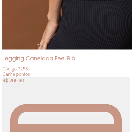
Legging Canelada Feel Rib
Código
2256
Ganhe
pontos
R$
269,90