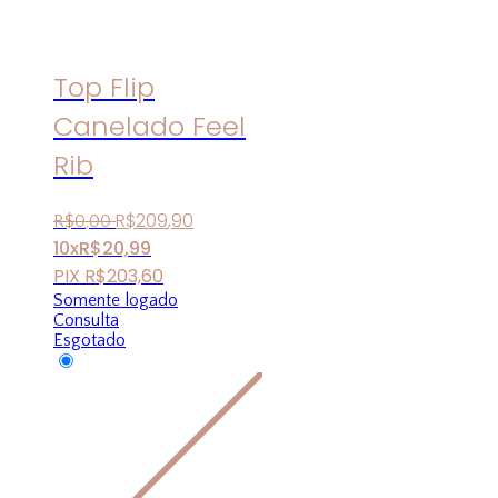
Top Flip
Canelado Feel
Rib
R$
209
,
90
R$
0
,
00
10x
R$
20,99
PIX
R$
203,60
Somente logado
Consulta
Esgotado