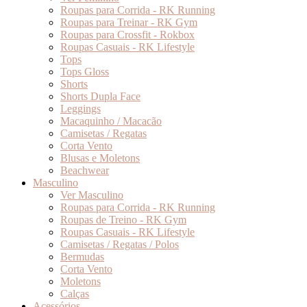
Roupas para Corrida - RK Running
Roupas para Treinar - RK Gym
Roupas para Crossfit - Rokbox
Roupas Casuais - RK Lifestyle
Tops
Tops Gloss
Shorts
Shorts Dupla Face
Leggings
Macaquinho / Macacão
Camisetas / Regatas
Corta Vento
Blusas e Moletons
Beachwear
Masculino
Ver Masculino
Roupas para Corrida - RK Running
Roupas de Treino - RK Gym
Roupas Casuais - RK Lifestyle
Camisetas / Regatas / Polos
Bermudas
Corta Vento
Moletons
Calças
Acessórios