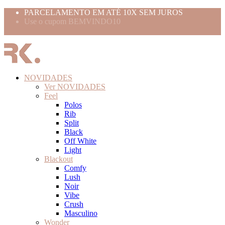
PARCELAMENTO EM ATÉ 10X SEM JUROS
Use o cupom BEMVINDO10
FRETE GRÁTIS ACIMA 399,99
NOVIDADES
Ver NOVIDADES
Feel
Polos
Rib
Split
Black
Off White
Light
Blackout
Comfy
Lush
Noir
Vibe
Crush
Masculino
Wonder