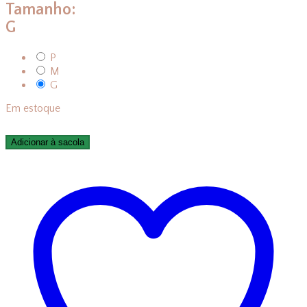
Tamanho:
G
P
M
G
Em estoque
Adicionar à sacola