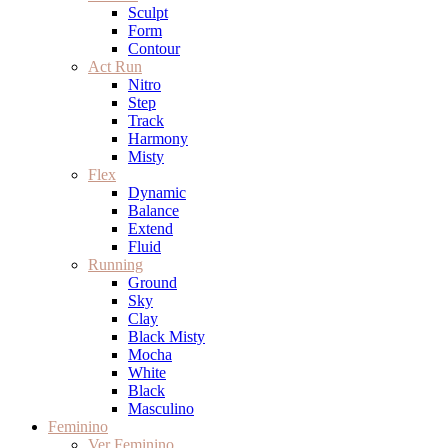
Sculpt
Form
Contour
Act Run
Nitro
Step
Track
Harmony
Misty
Flex
Dynamic
Balance
Extend
Fluid
Running
Ground
Sky
Clay
Black Misty
Mocha
White
Black
Masculino
Feminino
Ver Feminino