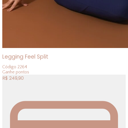
Legging Feel Split
Código
2264
Ganhe
pontos
R$
249,90