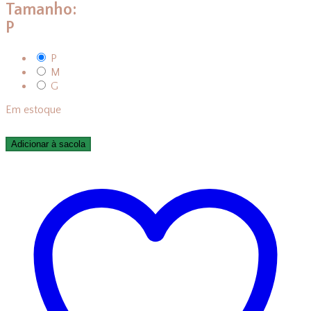
Tamanho:
P
P
M
G
Em estoque
Adicionar à sacola