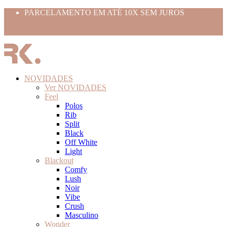
PARCELAMENTO EM ATÉ 10X SEM JUROS
Use o cupom BEMVINDO10
FRETE GRÁTIS ACIMA 399,99
NOVIDADES
Ver NOVIDADES
Feel
Polos
Rib
Split
Black
Off White
Light
Blackout
Comfy
Lush
Noir
Vibe
Crush
Masculino
Wonder