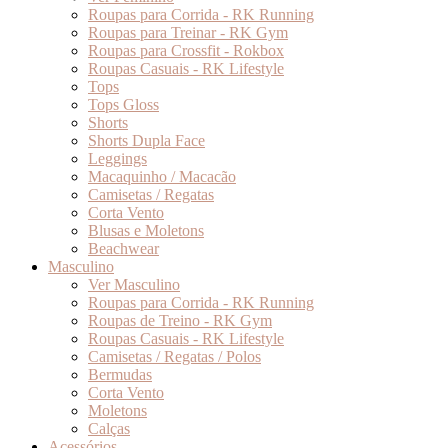
Roupas para Corrida - RK Running
Roupas para Treinar - RK Gym
Roupas para Crossfit - Rokbox
Roupas Casuais - RK Lifestyle
Tops
Tops Gloss
Shorts
Shorts Dupla Face
Leggings
Macaquinho / Macacão
Camisetas / Regatas
Corta Vento
Blusas e Moletons
Beachwear
Masculino
Ver Masculino
Roupas para Corrida - RK Running
Roupas de Treino - RK Gym
Roupas Casuais - RK Lifestyle
Camisetas / Regatas / Polos
Bermudas
Corta Vento
Moletons
Calças
Acessórios