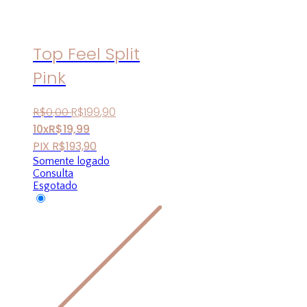
Top Feel Split
Pink
R$
199
,
90
R$
0
,
00
10x
R$
19,99
PIX
R$
193,90
Somente logado
Consulta
Esgotado