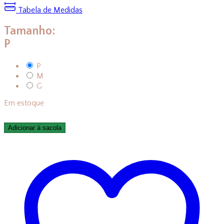
Tabela de Medidas
Tamanho:
P
P
M
G
Em estoque
Adicionar à sacola