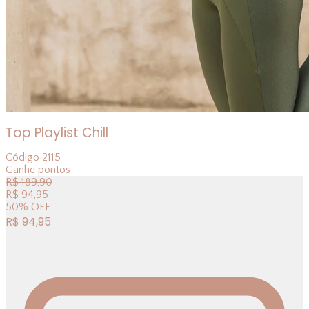
Top Playlist Chill
Código
2115
Ganhe
pontos
R$
189,90
R$
94,95
50
%
OFF
R$
94,95