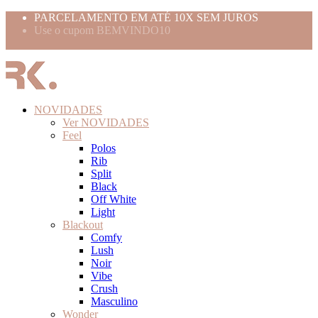
PARCELAMENTO EM ATÉ 10X SEM JUROS
Use o cupom BEMVINDO10
FRETE GRÁTIS ACIMA 399,99
NOVIDADES
Ver NOVIDADES
Feel
Polos
Rib
Split
Black
Off White
Light
Blackout
Comfy
Lush
Noir
Vibe
Crush
Masculino
Wonder