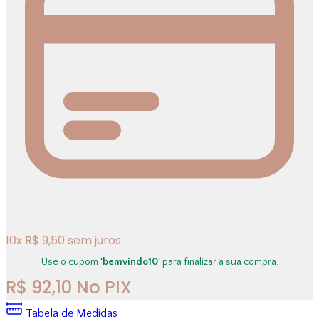
10
x
R$
9,50
sem juros
Use o cupom
'bemvindo10'
para finalizar a sua compra.
R$
92,10
No PIX
Tabela de Medidas