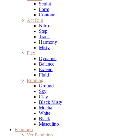
Sculpt
Form
Contour
Act Run
Nitro
Step
Track
Harmony
Misty
Flex
Dynamic
Balance
Extend
Fluid
Running
Ground
Sky
Clay
Black Misty
Mocha
White
Black
Masculino
Feminino
Ver Feminino