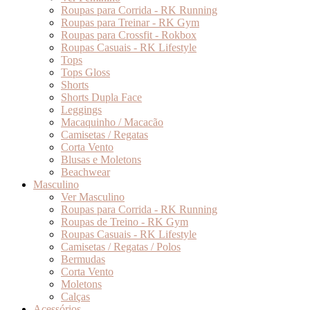
Roupas para Corrida - RK Running
Roupas para Treinar - RK Gym
Roupas para Crossfit - Rokbox
Roupas Casuais - RK Lifestyle
Tops
Tops Gloss
Shorts
Shorts Dupla Face
Leggings
Macaquinho / Macacão
Camisetas / Regatas
Corta Vento
Blusas e Moletons
Beachwear
Masculino
Ver Masculino
Roupas para Corrida - RK Running
Roupas de Treino - RK Gym
Roupas Casuais - RK Lifestyle
Camisetas / Regatas / Polos
Bermudas
Corta Vento
Moletons
Calças
Acessórios