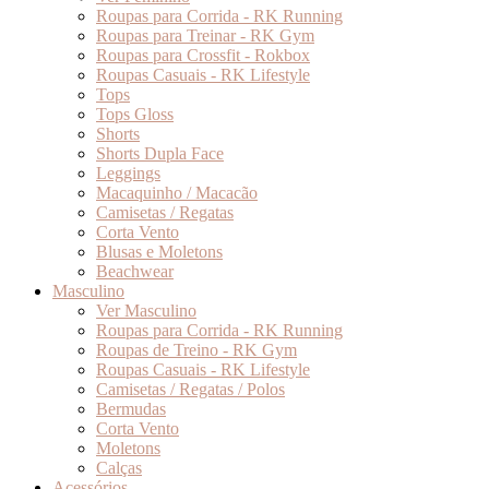
Roupas para Corrida - RK Running
Roupas para Treinar - RK Gym
Roupas para Crossfit - Rokbox
Roupas Casuais - RK Lifestyle
Tops
Tops Gloss
Shorts
Shorts Dupla Face
Leggings
Macaquinho / Macacão
Camisetas / Regatas
Corta Vento
Blusas e Moletons
Beachwear
Masculino
Ver Masculino
Roupas para Corrida - RK Running
Roupas de Treino - RK Gym
Roupas Casuais - RK Lifestyle
Camisetas / Regatas / Polos
Bermudas
Corta Vento
Moletons
Calças
Acessórios