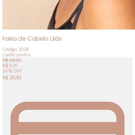
Faixa de Cabelo Lilás
Código
2026
Ganhe
pontos
R$
29,90
R$
8,97
30
%
OFF
R$
20,93