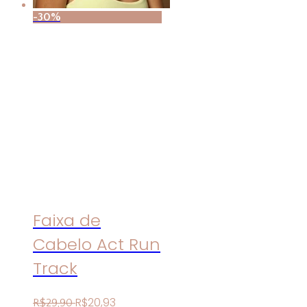
-30%
Faixa de
Cabelo Act Run
Track
R$
20
,
93
R$
29
,
90