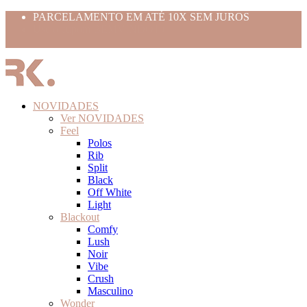
PARCELAMENTO EM ATÉ 10X SEM JUROS
Use o cupom BEMVINDO10
FRETE GRÁTIS ACIMA 399,99
NOVIDADES
Ver NOVIDADES
Feel
Polos
Rib
Split
Black
Off White
Light
Blackout
Comfy
Lush
Noir
Vibe
Crush
Masculino
Wonder