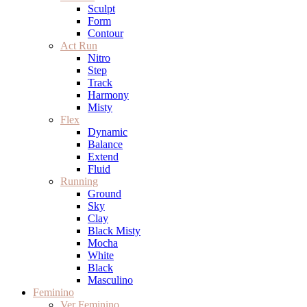
Sculpt
Form
Contour
Act Run
Nitro
Step
Track
Harmony
Misty
Flex
Dynamic
Balance
Extend
Fluid
Running
Ground
Sky
Clay
Black Misty
Mocha
White
Black
Masculino
Feminino
Ver Feminino