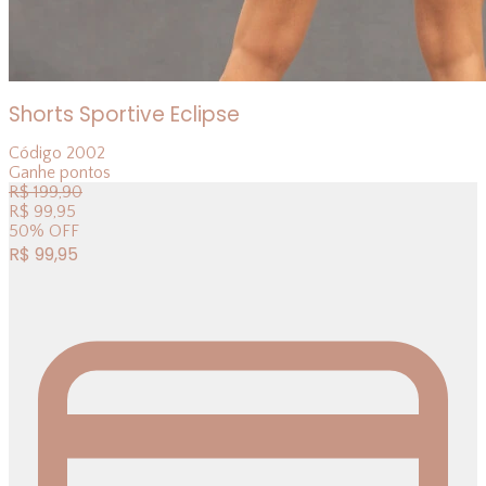
Shorts Sportive Eclipse
Código
2002
Ganhe
pontos
R$
199,90
R$
99,95
50
%
OFF
R$
99,95