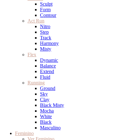
Sculpt
Form
Contour
Act Run
Nitro
Step
Track
Harmony
Misty
Flex
Dynamic
Balance
Extend
Fluid
Running
Ground
Sky
Clay
Black Misty
Mocha
White
Black
Masculino
Feminino
Ver Feminino