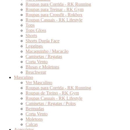
Roupas para Corrida - RK Running
Roupas para Treinar - RK Gym
Roupas para Crossfit - Rokbox
Roupas Casuais - RK Lifestyle
Tops
Tops Gloss
Shorts
Shorts Dupla Face
Leggings
Macaquinho / Macacão
Camisetas / Regatas
Corta Vento
Blusas e Moletons
Beachwear
Masculino
Ver Masculino
Roupas para Corrida - RK Running
Roupas de Treino - RK Gym
Roupas Casuais - RK Lifestyle
Camisetas / Regatas / Polos
Bermudas
Corta Vento
Moletons
Calças
Acessórios