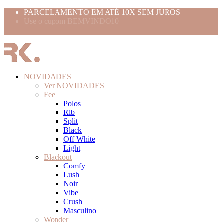
PARCELAMENTO EM ATÉ 10X SEM JUROS
Use o cupom BEMVINDO10
FRETE GRÁTIS ACIMA 399,99
NOVIDADES
Ver NOVIDADES
Feel
Polos
Rib
Split
Black
Off White
Light
Blackout
Comfy
Lush
Noir
Vibe
Crush
Masculino
Wonder