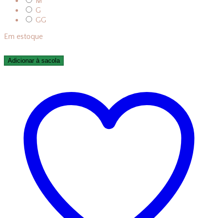
M
G
GG
Em estoque
Adicionar à sacola