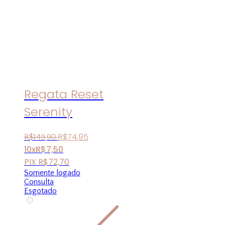
Regata Reset
Serenity
R$
74
,
95
R$
149
,
90
10x
R$
7,50
PIX
R$
72,70
Somente logado
Consulta
Esgotado