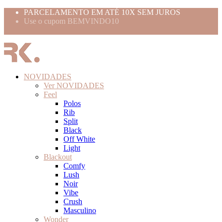
PARCELAMENTO EM ATÉ 10X SEM JUROS
Use o cupom BEMVINDO10
FRETE GRÁTIS ACIMA 399,99
NOVIDADES
Ver NOVIDADES
Feel
Polos
Rib
Split
Black
Off White
Light
Blackout
Comfy
Lush
Noir
Vibe
Crush
Masculino
Wonder