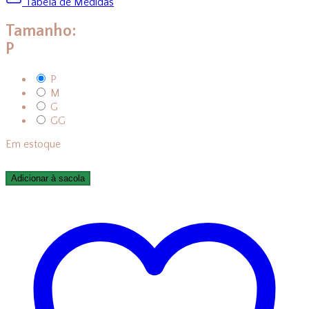
Tabela de Medidas
Tamanho:
P
P
M
G
GG
Em estoque
Adicionar à sacola