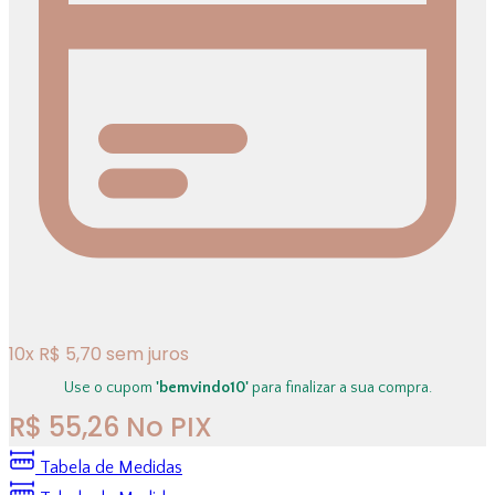
10
x
R$
5,70
sem juros
Use o cupom
'bemvindo10'
para finalizar a sua compra.
R$
55,26
No PIX
Tabela de Medidas