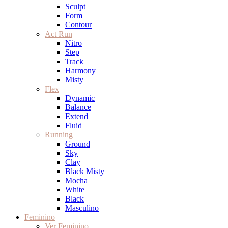
Sculpt
Form
Contour
Act Run
Nitro
Step
Track
Harmony
Misty
Flex
Dynamic
Balance
Extend
Fluid
Running
Ground
Sky
Clay
Black Misty
Mocha
White
Black
Masculino
Feminino
Ver Feminino