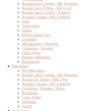
Roupas para Corrida - RK Running
Roupas para Treinar - RK Gym
Roupas para Crossfit - Rokbox
Roupas Casuais - RK Lifestyle
Tops
Tops Gloss
Shorts
Shorts Dupla Face
Leggings
Macaquinho / Macacão
Camisetas / Regatas
Corta Vento
Blusas e Moletons
Beachwear
Masculino
Ver Masculino
Roupas para Corrida - RK Running
Roupas de Treino - RK Gym
Roupas Casuais - RK Lifestyle
Camisetas / Regatas / Polos
Bermudas
Corta Vento
Moletons
Calças
Acessórios