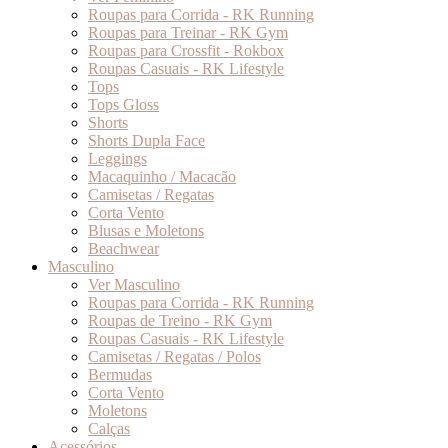
Roupas para Corrida - RK Running
Roupas para Treinar - RK Gym
Roupas para Crossfit - Rokbox
Roupas Casuais - RK Lifestyle
Tops
Tops Gloss
Shorts
Shorts Dupla Face
Leggings
Macaquinho / Macacão
Camisetas / Regatas
Corta Vento
Blusas e Moletons
Beachwear
Masculino
Ver Masculino
Roupas para Corrida - RK Running
Roupas de Treino - RK Gym
Roupas Casuais - RK Lifestyle
Camisetas / Regatas / Polos
Bermudas
Corta Vento
Moletons
Calças
Acessórios