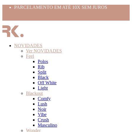
PARCELAMENTO EM ATÉ 10X SEM JUROS
Use o cupom BEMVINDO10
FRETE GRÁTIS ACIMA 399,99
NOVIDADES
Ver NOVIDADES
Feel
Polos
Rib
Split
Black
Off White
Light
Blackout
Comfy
Lush
Noir
Vibe
Crush
Masculino
Wonder