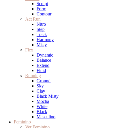
Sculpt
Form
Contour
Act Run
Nitro
Step
Track
Harmony
Misty
Flex
Dynamic
Balance
Extend
Fluid
Running
Ground
Sky
Clay
Black Misty
Mocha
White
Black
Masculino
Feminino
Ver Feminino