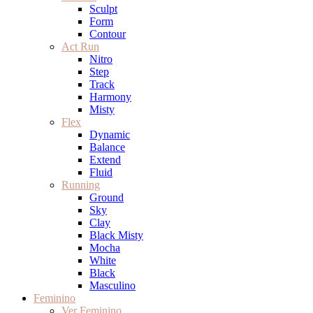
Sculpt
Form
Contour
Act Run
Nitro
Step
Track
Harmony
Misty
Flex
Dynamic
Balance
Extend
Fluid
Running
Ground
Sky
Clay
Black Misty
Mocha
White
Black
Masculino
Feminino
Ver Feminino