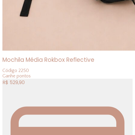
Mochila Média Rokbox Reflective
Código
2250
Ganhe
pontos
R$
529,90