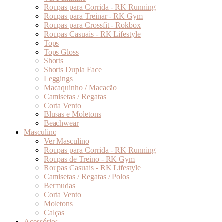
Roupas para Corrida - RK Running
Roupas para Treinar - RK Gym
Roupas para Crossfit - Rokbox
Roupas Casuais - RK Lifestyle
Tops
Tops Gloss
Shorts
Shorts Dupla Face
Leggings
Macaquinho / Macacão
Camisetas / Regatas
Corta Vento
Blusas e Moletons
Beachwear
Masculino
Ver Masculino
Roupas para Corrida - RK Running
Roupas de Treino - RK Gym
Roupas Casuais - RK Lifestyle
Camisetas / Regatas / Polos
Bermudas
Corta Vento
Moletons
Calças
Acessórios