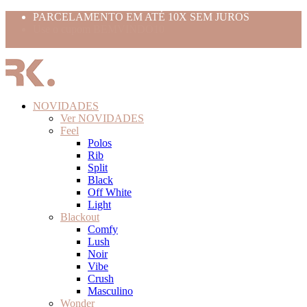
PARCELAMENTO EM ATÉ 10X SEM JUROS
Use o cupom BEMVINDO10
FRETE GRÁTIS ACIMA 399,99
NOVIDADES
Ver NOVIDADES
Feel
Polos
Rib
Split
Black
Off White
Light
Blackout
Comfy
Lush
Noir
Vibe
Crush
Masculino
Wonder