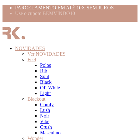
PARCELAMENTO EM ATÉ 10X SEM JUROS
Use o cupom BEMVINDO10
FRETE GRÁTIS ACIMA 399,99
NOVIDADES
Ver NOVIDADES
Feel
Polos
Rib
Split
Black
Off White
Light
Blackout
Comfy
Lush
Noir
Vibe
Crush
Masculino
Wonder