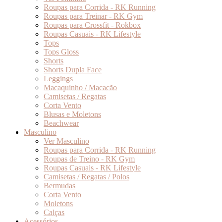
Roupas para Corrida - RK Running
Roupas para Treinar - RK Gym
Roupas para Crossfit - Rokbox
Roupas Casuais - RK Lifestyle
Tops
Tops Gloss
Shorts
Shorts Dupla Face
Leggings
Macaquinho / Macacão
Camisetas / Regatas
Corta Vento
Blusas e Moletons
Beachwear
Masculino
Ver Masculino
Roupas para Corrida - RK Running
Roupas de Treino - RK Gym
Roupas Casuais - RK Lifestyle
Camisetas / Regatas / Polos
Bermudas
Corta Vento
Moletons
Calças
Acessórios