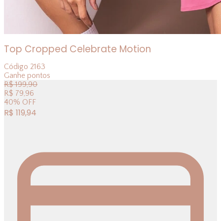
Top Cropped Celebrate Motion
Código
2163
Ganhe
pontos
R$
199,90
R$
79,96
40
%
OFF
R$
119,94