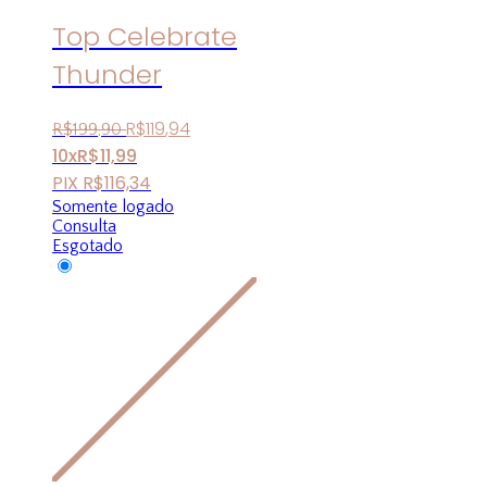
Top Celebrate
Thunder
R$
119
,
94
R$
199
,
90
10x
R$
11,99
PIX
R$
116,34
Somente logado
Consulta
Esgotado