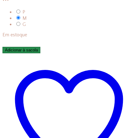
P
M
G
Em estoque
Adicionar à sacola