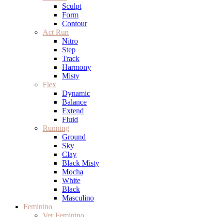
Sculpt
Form
Contour
Act Run
Nitro
Step
Track
Harmony
Misty
Flex
Dynamic
Balance
Extend
Fluid
Running
Ground
Sky
Clay
Black Misty
Mocha
White
Black
Masculino
Feminino
Ver Feminino