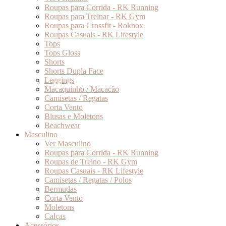
Roupas para Corrida - RK Running
Roupas para Treinar - RK Gym
Roupas para Crossfit - Rokbox
Roupas Casuais - RK Lifestyle
Tops
Tops Gloss
Shorts
Shorts Dupla Face
Leggings
Macaquinho / Macacão
Camisetas / Regatas
Corta Vento
Blusas e Moletons
Beachwear
Masculino
Ver Masculino
Roupas para Corrida - RK Running
Roupas de Treino - RK Gym
Roupas Casuais - RK Lifestyle
Camisetas / Regatas / Polos
Bermudas
Corta Vento
Moletons
Calças
Acessórios