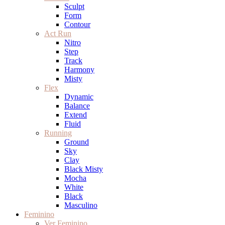
Sculpt
Form
Contour
Act Run
Nitro
Step
Track
Harmony
Misty
Flex
Dynamic
Balance
Extend
Fluid
Running
Ground
Sky
Clay
Black Misty
Mocha
White
Black
Masculino
Feminino
Ver Feminino