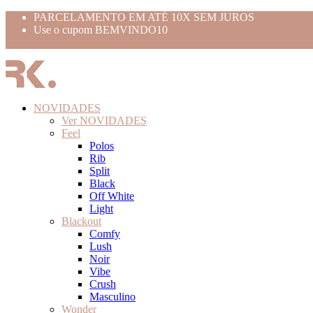
PARCELAMENTO EM ATÉ 10X SEM JUROS
Use o cupom BEMVINDO10
FRETE GRÁTIS ACIMA 399,99
NOVIDADES
Ver NOVIDADES
Feel
Polos
Rib
Split
Black
Off White
Light
Blackout
Comfy
Lush
Noir
Vibe
Crush
Masculino
Wonder