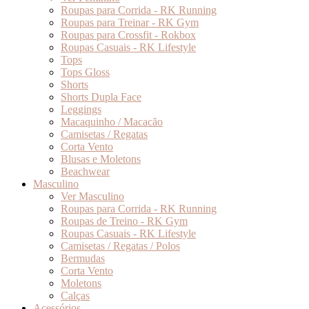
Roupas para Corrida - RK Running
Roupas para Treinar - RK Gym
Roupas para Crossfit - Rokbox
Roupas Casuais - RK Lifestyle
Tops
Tops Gloss
Shorts
Shorts Dupla Face
Leggings
Macaquinho / Macacão
Camisetas / Regatas
Corta Vento
Blusas e Moletons
Beachwear
Masculino
Ver Masculino
Roupas para Corrida - RK Running
Roupas de Treino - RK Gym
Roupas Casuais - RK Lifestyle
Camisetas / Regatas / Polos
Bermudas
Corta Vento
Moletons
Calças
Acessórios