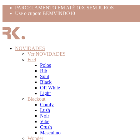
PARCELAMENTO EM ATÉ 10X SEM JUROS
Use o cupom BEMVINDO10
FRETE GRÁTIS ACIMA 399,99
NOVIDADES
Ver NOVIDADES
Feel
Polos
Rib
Split
Black
Off White
Light
Blackout
Comfy
Lush
Noir
Vibe
Crush
Masculino
Wonder