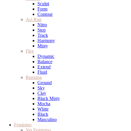
Sculpt
Form
Contour
Act Run
Nitro
Step
Track
Harmony
Misty
Flex
Dynamic
Balance
Extend
Fluid
Running
Ground
Sky
Clay
Black Misty
Mocha
White
Black
Masculino
Feminino
Ver Feminino