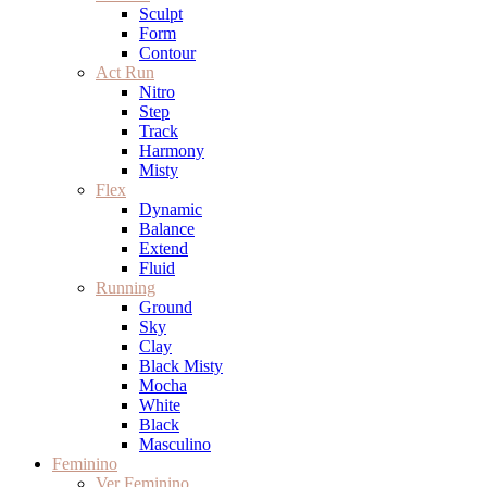
Sculpt
Form
Contour
Act Run
Nitro
Step
Track
Harmony
Misty
Flex
Dynamic
Balance
Extend
Fluid
Running
Ground
Sky
Clay
Black Misty
Mocha
White
Black
Masculino
Feminino
Ver Feminino