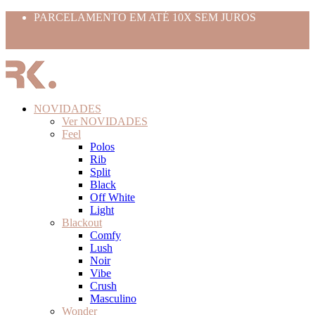
PARCELAMENTO EM ATÉ 10X SEM JUROS
Use o cupom BEMVINDO10
FRETE GRÁTIS ACIMA 399,99
NOVIDADES
Ver NOVIDADES
Feel
Polos
Rib
Split
Black
Off White
Light
Blackout
Comfy
Lush
Noir
Vibe
Crush
Masculino
Wonder