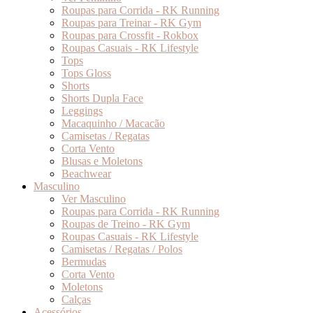
Roupas para Corrida - RK Running
Roupas para Treinar - RK Gym
Roupas para Crossfit - Rokbox
Roupas Casuais - RK Lifestyle
Tops
Tops Gloss
Shorts
Shorts Dupla Face
Leggings
Macaquinho / Macacão
Camisetas / Regatas
Corta Vento
Blusas e Moletons
Beachwear
Masculino
Ver Masculino
Roupas para Corrida - RK Running
Roupas de Treino - RK Gym
Roupas Casuais - RK Lifestyle
Camisetas / Regatas / Polos
Bermudas
Corta Vento
Moletons
Calças
Acessórios