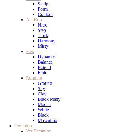
Sculpt
Form
Contour
Act Run
Nitro
Step
Track
Harmony
Misty
Flex
Dynamic
Balance
Extend
Fluid
Running
Ground
Sky
Clay
Black Misty
Mocha
White
Black
Masculino
Feminino
Ver Feminino