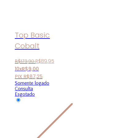
Top Basic
Cobalt
R$
89
,
95
R$
179
,
90
10x
R$
9,00
PIX
R$
87,25
Somente logado
Consulta
Esgotado