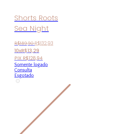
Shorts Roots
Sea Night
R$
132
,
93
R$
189
,
90
10x
R$
13,29
PIX
R$
128,94
Somente logado
Consulta
Esgotado