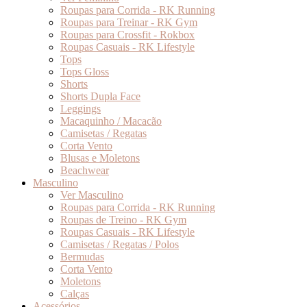
Roupas para Corrida - RK Running
Roupas para Treinar - RK Gym
Roupas para Crossfit - Rokbox
Roupas Casuais - RK Lifestyle
Tops
Tops Gloss
Shorts
Shorts Dupla Face
Leggings
Macaquinho / Macacão
Camisetas / Regatas
Corta Vento
Blusas e Moletons
Beachwear
Masculino
Ver Masculino
Roupas para Corrida - RK Running
Roupas de Treino - RK Gym
Roupas Casuais - RK Lifestyle
Camisetas / Regatas / Polos
Bermudas
Corta Vento
Moletons
Calças
Acessórios