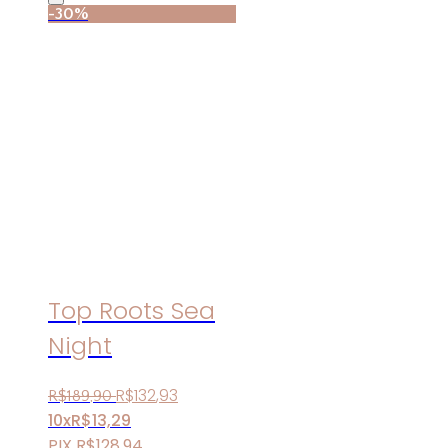
-30%
Top Roots Sea
Night
R$
132
,
93
R$
189
,
90
10x
R$
13,29
PIX
R$
128,94