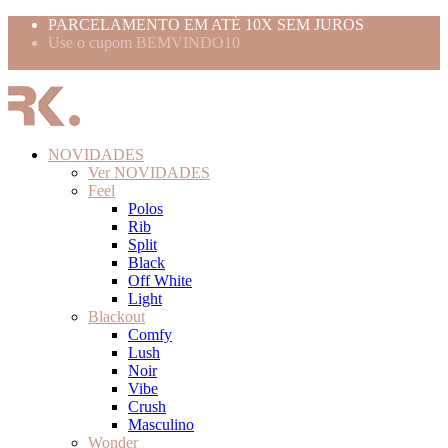
PARCELAMENTO EM ATÉ 10X SEM JUROS
Use o cupom BEMVINDO10
FRETE GRÁTIS ACIMA 399,99
NOVIDADES
Ver NOVIDADES
Feel
Polos
Rib
Split
Black
Off White
Light
Blackout
Comfy
Lush
Noir
Vibe
Crush
Masculino
Wonder