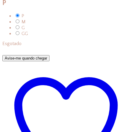
P
P
M
G
GG
Esgotado
Avise-me quando chegar