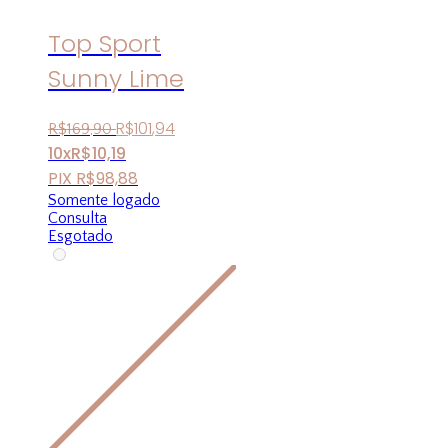
Top Sport
Sunny Lime
R$
101
,
94
R$
169
,
90
10x
R$
10,19
PIX
R$
98,88
Somente logado
Consulta
Esgotado