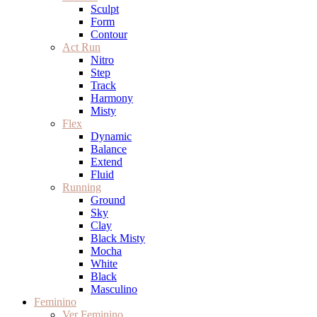
Sculpt
Form
Contour
Act Run
Nitro
Step
Track
Harmony
Misty
Flex
Dynamic
Balance
Extend
Fluid
Running
Ground
Sky
Clay
Black Misty
Mocha
White
Black
Masculino
Feminino
Ver Feminino