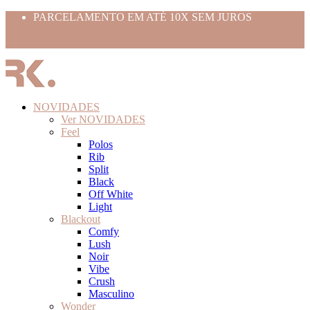
PARCELAMENTO EM ATÉ 10X SEM JUROS
Use o cupom BEMVINDO10
FRETE GRÁTIS ACIMA 399,99
NOVIDADES
Ver NOVIDADES
Feel
Polos
Rib
Split
Black
Off White
Light
Blackout
Comfy
Lush
Noir
Vibe
Crush
Masculino
Wonder