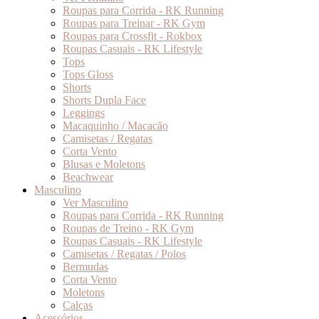
Roupas para Corrida - RK Running
Roupas para Treinar - RK Gym
Roupas para Crossfit - Rokbox
Roupas Casuais - RK Lifestyle
Tops
Tops Gloss
Shorts
Shorts Dupla Face
Leggings
Macaquinho / Macacão
Camisetas / Regatas
Corta Vento
Blusas e Moletons
Beachwear
Masculino
Ver Masculino
Roupas para Corrida - RK Running
Roupas de Treino - RK Gym
Roupas Casuais - RK Lifestyle
Camisetas / Regatas / Polos
Bermudas
Corta Vento
Moletons
Calças
Acessórios