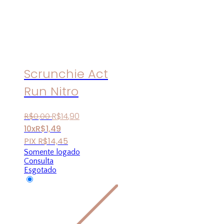
Scrunchie Act
Run Nitro
R$
14
,
90
R$
0
,
00
10x
R$
1,49
PIX
R$
14,45
Somente logado
Consulta
Esgotado