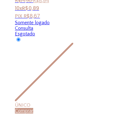
R$
8
,
94
R$
14
,
90
10x
R$
0,89
PIX
R$
8,67
Somente logado
Consulta
Esgotado
ÚNICO
Comprar