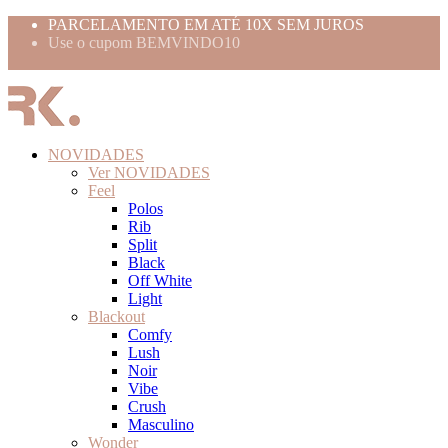
PARCELAMENTO EM ATÉ 10X SEM JUROS
Use o cupom BEMVINDO10
FRETE GRÁTIS ACIMA 399,99
NOVIDADES
Ver NOVIDADES
Feel
Polos
Rib
Split
Black
Off White
Light
Blackout
Comfy
Lush
Noir
Vibe
Crush
Masculino
Wonder