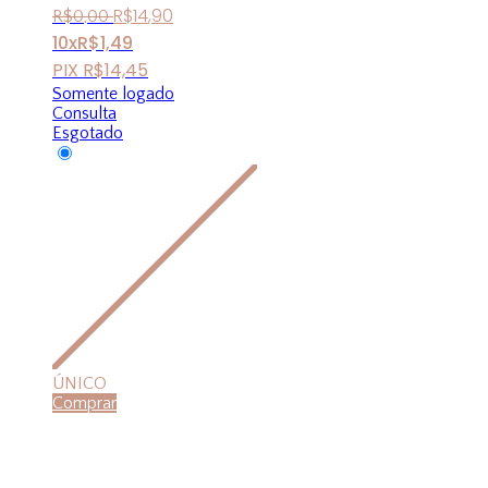
R$
14
,
90
R$
0
,
00
10x
R$
1,49
PIX
R$
14,45
Somente logado
Consulta
Esgotado
ÚNICO
Comprar