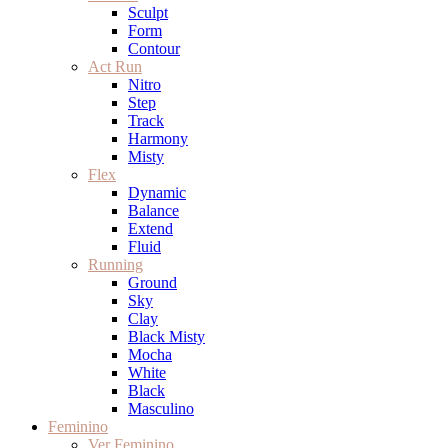
Sculpt
Form
Contour
Act Run
Nitro
Step
Track
Harmony
Misty
Flex
Dynamic
Balance
Extend
Fluid
Running
Ground
Sky
Clay
Black Misty
Mocha
White
Black
Masculino
Feminino
Ver Feminino