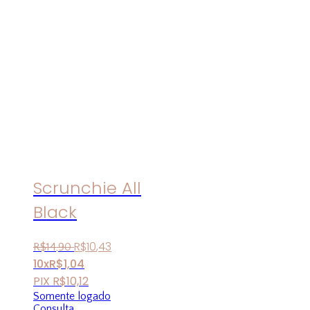
Scrunchie All
Black
R$
10
,
43
R$
14
,
90
10x
R$
1,04
PIX
R$
10,12
Somente logado
Consulta