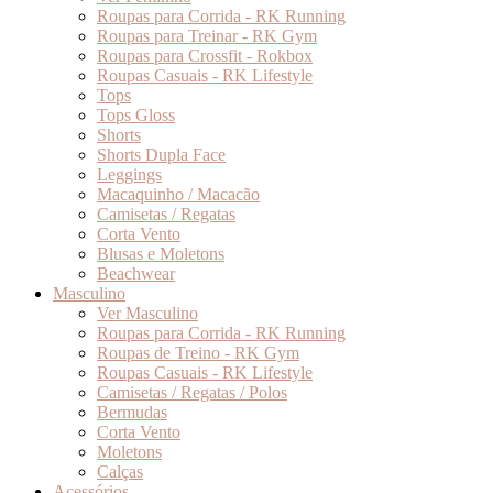
Roupas para Corrida - RK Running
Roupas para Treinar - RK Gym
Roupas para Crossfit - Rokbox
Roupas Casuais - RK Lifestyle
Tops
Tops Gloss
Shorts
Shorts Dupla Face
Leggings
Macaquinho / Macacão
Camisetas / Regatas
Corta Vento
Blusas e Moletons
Beachwear
Masculino
Ver Masculino
Roupas para Corrida - RK Running
Roupas de Treino - RK Gym
Roupas Casuais - RK Lifestyle
Camisetas / Regatas / Polos
Bermudas
Corta Vento
Moletons
Calças
Acessórios