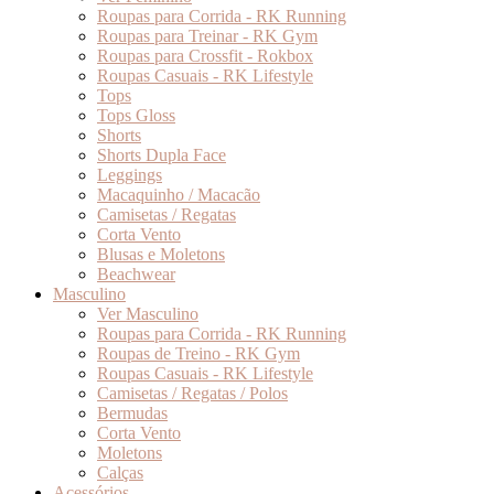
Roupas para Corrida - RK Running
Roupas para Treinar - RK Gym
Roupas para Crossfit - Rokbox
Roupas Casuais - RK Lifestyle
Tops
Tops Gloss
Shorts
Shorts Dupla Face
Leggings
Macaquinho / Macacão
Camisetas / Regatas
Corta Vento
Blusas e Moletons
Beachwear
Masculino
Ver Masculino
Roupas para Corrida - RK Running
Roupas de Treino - RK Gym
Roupas Casuais - RK Lifestyle
Camisetas / Regatas / Polos
Bermudas
Corta Vento
Moletons
Calças
Acessórios