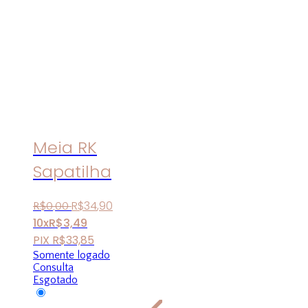
Meia RK
Sapatilha
R$
34
,
90
R$
0
,
00
10x
R$
3,49
PIX
R$
33,85
Somente logado
Consulta
Esgotado