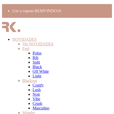
PARCELAMENTO EM ATÉ 10X SEM JUROS
Use o cupom BEMVINDO10
FRETE GRÁTIS ACIMA 399,99
NOVIDADES
Ver NOVIDADES
Feel
Polos
Rib
Split
Black
Off White
Light
Blackout
Comfy
Lush
Noir
Vibe
Crush
Masculino
Wonder