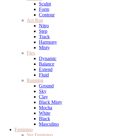
Sculpt
Form
Contour
Act Run
Nitro
Step
Track
Harmony
Misty
Flex
Dynamic
Balance
Extend
Fluid
Running
Ground
Sky
Clay
Black Misty
Mocha
White
Black
Masculino
Feminino
Ver Feminino