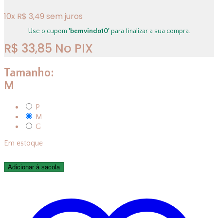
10
x
R$
3,49
sem juros
Use o cupom
'bemvindo10'
para finalizar a sua compra.
R$
33,85
No PIX
Tamanho:
M
P
M
G
Em estoque
Adicionar à sacola