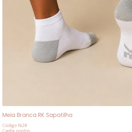
Meia Branca RK Sapatilha
Código
1628
Ganhe
pontos