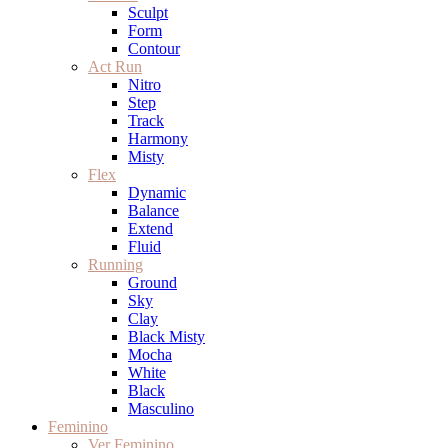
Sculpt
Form
Contour
Act Run
Nitro
Step
Track
Harmony
Misty
Flex
Dynamic
Balance
Extend
Fluid
Running
Ground
Sky
Clay
Black Misty
Mocha
White
Black
Masculino
Feminino
Ver Feminino