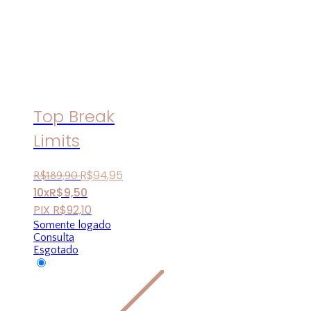
Top Break
Limits
R$
94
,
95
R$
189
,
90
10x
R$
9,50
PIX
R$
92,10
Somente logado
Consulta
Esgotado