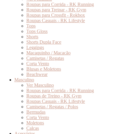
Roupas para Corrida - RK Running
Roupas para Treinar - RK Gym
Roupas para Crossfit - Rokbox
Roupas Casuais - RK Lifestyle
Tops
Tops Gloss
Shorts
Shorts Dupla Face
Leggings
Macaquinho / Macacão
Camisetas / Regatas
Corta Vento
Blusas e Moletons
Beachwear
Masculino
Ver Masculino
Roupas para Corrida - RK Running
Roupas de Treino - RK Gym
Roupas Casuais - RK Lifestyle
Camisetas / Regatas / Polos
Bermudas
Corta Vento
Moletons
Calças
Acessórios