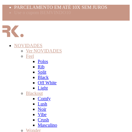
PARCELAMENTO EM ATÉ 10X SEM JUROS
Use o cupom BEMVINDO10
FRETE GRÁTIS ACIMA 399,99
NOVIDADES
Ver NOVIDADES
Feel
Polos
Rib
Split
Black
Off White
Light
Blackout
Comfy
Lush
Noir
Vibe
Crush
Masculino
Wonder