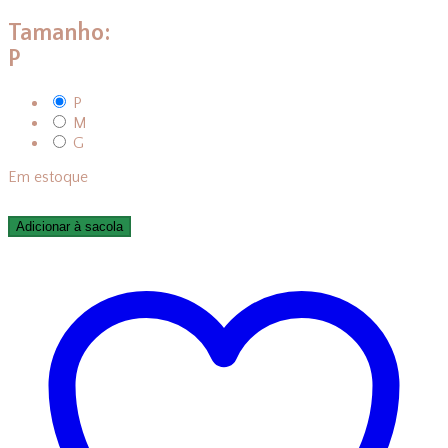
Tamanho:
P
P
M
G
Em estoque
Adicionar à sacola