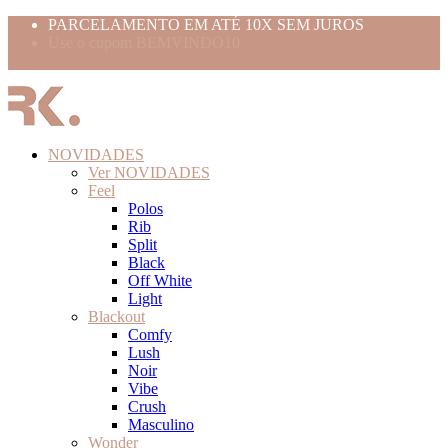
PARCELAMENTO EM ATÉ 10X SEM JUROS
Use o cupom BEMVINDO10
FRETE GRÁTIS ACIMA 399,99
NOVIDADES
Ver NOVIDADES
Feel
Polos
Rib
Split
Black
Off White
Light
Blackout
Comfy
Lush
Noir
Vibe
Crush
Masculino
Wonder