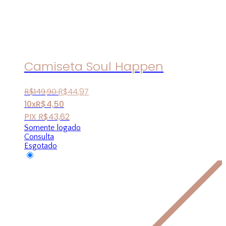
Camiseta Soul Happen
R$
44
,
97
R$
149
,
90
10x
R$
4,50
PIX
R$
43,62
Somente logado
Consulta
Esgotado