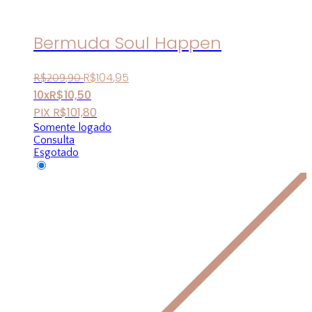
Bermuda Soul Happen
R$
104
,
95
R$
209
,
90
10x
R$
10,50
PIX
R$
101,80
Somente logado
Consulta
Esgotado