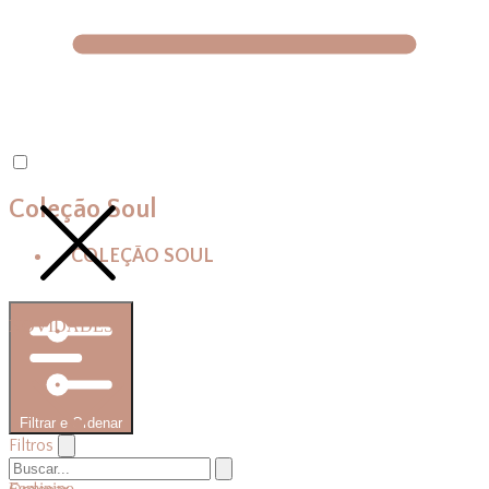
Coleção Soul
COLEÇÃO SOUL
NOVIDADES
Filtrar e Ordenar
Filtros
Feminino