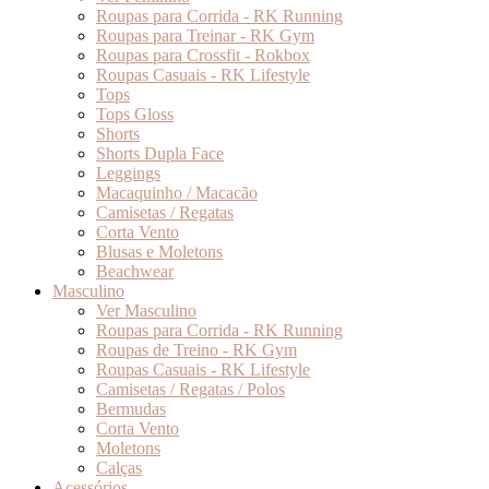
Roupas para Corrida - RK Running
Roupas para Treinar - RK Gym
Roupas para Crossfit - Rokbox
Roupas Casuais - RK Lifestyle
Tops
Tops Gloss
Shorts
Shorts Dupla Face
Leggings
Macaquinho / Macacão
Camisetas / Regatas
Corta Vento
Blusas e Moletons
Beachwear
Masculino
Ver Masculino
Roupas para Corrida - RK Running
Roupas de Treino - RK Gym
Roupas Casuais - RK Lifestyle
Camisetas / Regatas / Polos
Bermudas
Corta Vento
Moletons
Calças
Acessórios